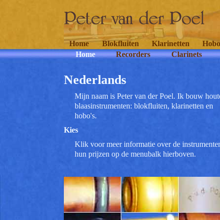
Home
Blokfluiten
Klarinetten
Hobo
Home
Recorders
Clarinets
Nederlands
Mijn naam is Peter van der Poel. Ik bouw hout
blaasinstrumenten: blokfluiten, klarinetten en
hobo's.
Kies
Klik voor meer informatie over de instrumente
hun prijzen op de menubalk hierboven.